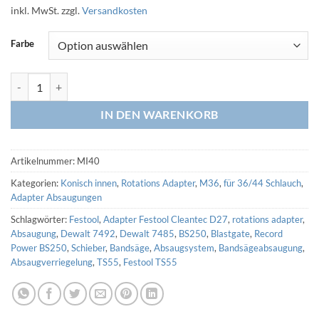
inkl. MwSt.
zzgl.
Versandkosten
Farbe
Rotations Adapter HRA M36 - innen 41,5 auf 40mm (3D Druck) Meng
IN DEN WARENKORB
Artikelnummer:
MI40
Kategorien:
Konisch innen
,
Rotations Adapter
,
M36
,
für 36/44 Schlauch
,
Adapter Absaugungen
Schlagwörter:
Festool
,
Adapter Festool Cleantec D27
,
rotations adapter
,
Absaugung
,
Dewalt 7492
,
Dewalt 7485
,
BS250
,
Blastgate
,
Record
Power BS250
,
Schieber
,
Bandsäge
,
Absaugsystem
,
Bandsägeabsaugung
,
Absaugverriegelung
,
TS55
,
Festool TS55