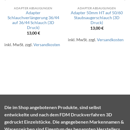
ADAPTER ABSAUGUNGEN
ADAPTER ABSAUGUNGEN
Adapter
Adapter 50mm HT auf 50/60
Schlauchverlängerung 36/44
Staubsaugerschlauch (3D
auf 36/44 Schlauch (3D
Druck)
Druck)
13,00
€
13,00
€
inkl. MwSt.
zzgl.
Versandkosten
inkl. MwSt.
zzgl.
Versandkosten
Die im Shop angebotenen Produkte, sind selbst
entwickelte und nach dem FDM Druckverfahren 3D
gedruckt Einzelstücke. Die angegebenen Markennamen &
Warenzeichen sind Eigentum des benannten Herstellers.