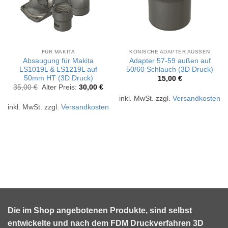
FÜR MAKITA
KONISCHE ADAPTER AUSSEN
Absaugung für Makita
Adapter 57-59 außen auf
LS1019L & LS1219L auf
50/60 Schlauch (3D Druck)
50mm HT (3D Druck)
15,00
€
Ursprünglicher
Aktueller
35,00
€
Alter Preis:
30,00
€
Preis
Preis
inkl. MwSt.
zzgl.
Versandkosten
war:
ist:
35,00 €
30,00 €.
inkl. MwSt.
zzgl.
Versandkosten
Die im Shop angebotenen Produkte, sind selbst
entwickelte und nach dem FDM Druckverfahren 3D